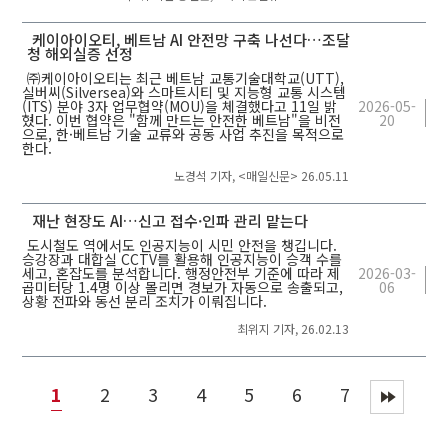
케이아이오티, 베트남 AI 안전망 구축 나선다…조달
청 해외실증 선정
㈜케이아이오티는 최근 베트남 교통기술대학교(UTT),
실버씨(Silversea)와 스마트시티 및 지능형 교통 시스템
(ITS) 분야 3자 업무협약(MOU)을 체결했다고 11일 밝
2026-05-
혔다. 이번 협약은 "함께 만드는 안전한 베트남"을 비전
20
으로, 한·베트남 기술 교류와 공동 사업 추진을 목적으로
한다.
노경석 기자, <매일신문> 26.05.11
재난 현장도 AI…신고 접수·인파 관리 맡는다
도시철도 역에서도 인공지능이 시민 안전을 챙깁니다.
승강장과 대합실 CCTV를 활용해 인공지능이 승객 수를
세고, 혼잡도를 분석합니다. 행정안전부 기준에 따라 제
2026-03-
곱미터당 1.4명 이상 몰리면 경보가 자동으로 송출되고,
06
상황 전파와 동선 분리 조치가 이뤄집니다.
최위지 기자,
26.02.13
1
2
3
4
5
6
7