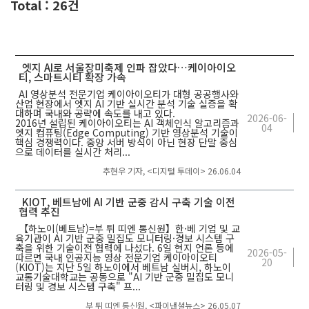
Total : 26건
엣지 AI로 서울장미축제 인파 잡았다…케이아이오
티, 스마트시티 확장 가속
AI 영상분석 전문기업 케이아이오티가 대형 공공행사와
산업 현장에서 엣지 AI 기반 실시간 분석 기술 실증을 확
대하며 국내와 공략에 속도를 내고 있다.
2026-06-
2016년 설립된 케이아이오티는 AI 객체인식 알고리즘과
04
엣지 컴퓨팅(Edge Computing) 기반 영상분석 기술이
핵심 경쟁력이다. 중앙 서버 방식이 아닌 현장 단말 중심
으로 데이터를 실시간 처리...
추현우 기자, <디지털 투데이> 26.06.04
KIOT, 베트남에 AI 기반 군중 감시 구축 기술 이전
협력 추진
【하노이(베트남)=부 튀 띠엔 통신원】한·베 기업 및 교
육기관이 AI 기반 군중 밀집도 모니터링·경보 시스템 구
축을 위한 기술이전 협력에 나섰다. 6일 현지 언론 등에
2026-05-
따르면 국내 인공지능 영상 전문기업 케이아이오티
20
(KIOT)는 지난 5일 하노이에서 베트남 실버시, 하노이
교통기술대학교는 공동으로 "AI 기반 군중 밀집도 모니
터링 및 경보 시스템 구축" 프...
부 튀 띠엔 통신원, <파이낸셜뉴스> 26.05.07